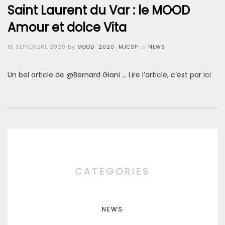
Saint Laurent du Var : le MOOD
Amour et dolce Vita
Posted
15 SEPTEMBRE 2020
by
MOOD_2020_MJCSP
in
NEWS
on
Un bel article de @Bernard Giani … Lire l’article, c’est par ici
CATEGORIES
NEWS