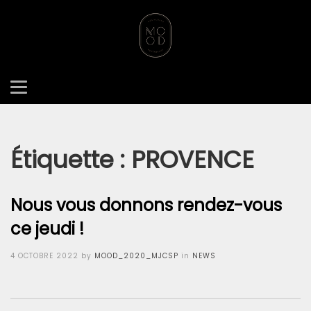
ACCUEIL
NEWS
PROVENCE
Étiquette :
PROVENCE
Nous vous donnons rendez-vous
ce jeudi !
Posted
4 OCTOBRE 2022
by
MOOD_2020_MJCSP
in
NEWS
on