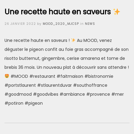
Une recette haute en saveurs
Posted
26 JANVIER 2022
by
MOOD_2020_MJCSP
in
NEWS
on
Une recette haute en saveurs !
Au MOOD, venez
déguster le pigeon confit au foie gras accompagné de son
risotto butternut, gingembre, cerise amarena et tome de
brebis 36 mois. Un nouveau plat à découvrir sans attendre !
#MOOD #restaurant #faitmaison #bistronomie
#portstlaurent #stlaurentduvar #southoffrance
#goodmood #goodvibes #ambiance #provence #mer
#potiron #pigeon