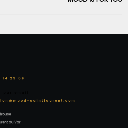
 14 23 09
z par email
tion@mood-saintlaurent.com
Pérouse
urent du Var