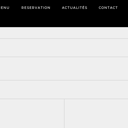
MENU
RESERVATION
ACTUALITÉS
CONTACT
 notre chef : Fabio Merra