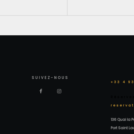
SUIVEZ-NOUS
+33 4 93
Réserve
reserva
136 Quai la 
Port Saint La