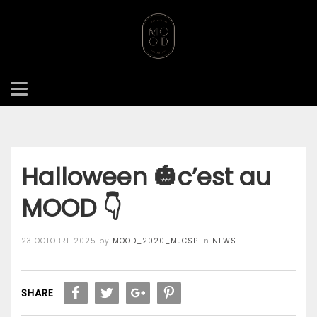
ACCUEIL
NEWS
HALLOWEEN 🎃C’EST AU MOOD 👇
Halloween 🎃c’est au
MOOD 👇
Posted
23 OCTOBRE 2025
by
MOOD_2020_MJCSP
in
NEWS
on
SHARE