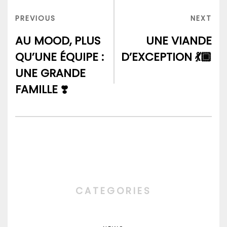
de
PREVIOUS
NEX
PREVIOUS
NEXT
l’article
POST
POS
AU MOOD, PLUS
UNE VIANDE
QU’UNE ÉQUIPE :
D’EXCEPTION 💃🏾
UNE GRANDE
FAMILLE ❣️
CATEGORIES