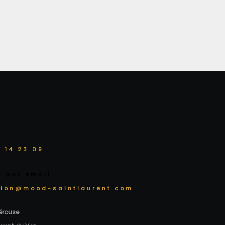
 14 23 09
z par email
tion@mood-saintlaurent.com
Pérouse