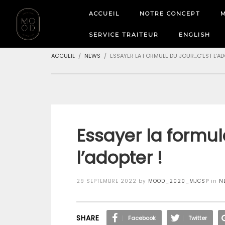
ACCUEIL
NOTRE CONCEPT
SERVICE TRAITEUR
ENGLISH
ACCUEIL
NEWS
ESSAYER LA FORMULE DU JOUR…C’EST L’AD
Essayer la formul
l’adopter !
Posted
29 SEPTEMBRE 2022
by
MOOD_2020_MJCSP
in
N
on
SHARE
Facebook
Twitter