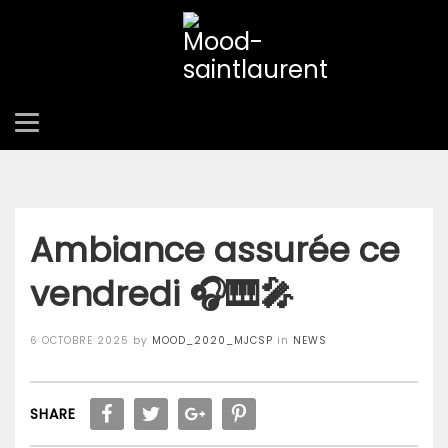
ACCUEIL
NEWS
AMBIANCE ASSURÉE CE VENDREDI 🎧🎹🎤
Ambiance assurée ce
vendredi 🎧🎹🎤
Posted
6 OCTOBRE 2025
by
MOOD_2020_MJCSP
in
NEWS
on
SHARE