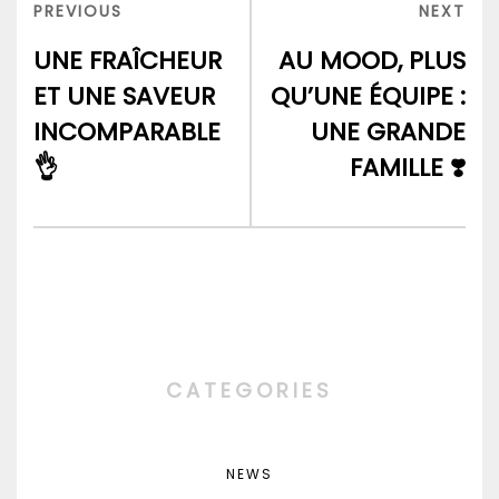
de
PREVIOUS
NEX
PREVIOUS
NEXT
l’article
POST
POS
UNE FRAÎCHEUR
AU MOOD, PLUS
ET UNE SAVEUR
QU’UNE ÉQUIPE :
INCOMPARABLE
UNE GRANDE
👌
FAMILLE ❣️
CATEGORIES
NEWS