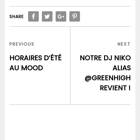
SHARE
Navigation
de
PREVIOUS
NEX
PREVIOUS
NEXT
l’article
POST
POS
HORAIRES D’ÉTÉ
NOTRE DJ NIKO
AU MOOD
ALIAS
@GREENHIGH
REVIENT !