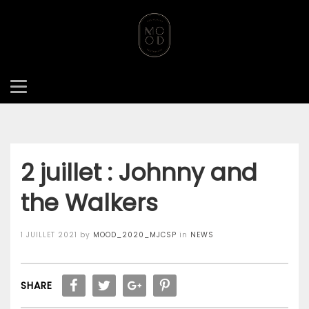
ACCUEIL
NEWS
2 JUILLET : JOHNNY AND THE WALKERS
2 juillet : Johnny and
the Walkers
Posted
1 JUILLET 2021
by
MOOD_2020_MJCSP
in
NEWS
on
SHARE